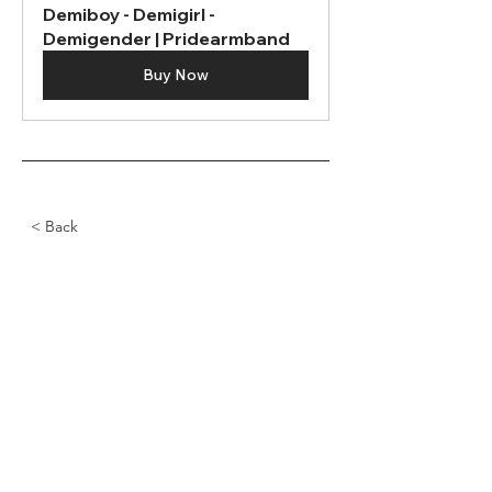
Demiboy - Demigirl - 
Demigender | Pridearmband
Buy Now
< Back