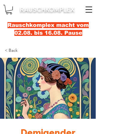
RAUSCHKOMPLEX
Rauschkomplex macht vom
02.08. bis 16.08. Pause
< Back
Demigender