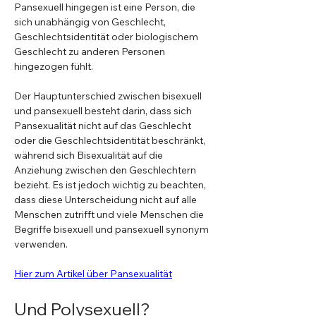
Pansexuell hingegen ist eine Person, die 
sich unabhängig von Geschlecht, 
Geschlechtsidentität oder biologischem 
Geschlecht zu anderen Personen 
hingezogen fühlt. 
Der Hauptunterschied zwischen bisexuell 
und pansexuell besteht darin, dass sich 
Pansexualität nicht auf das Geschlecht 
oder die Geschlechtsidentität beschränkt, 
während sich Bisexualität auf die 
Anziehung zwischen den Geschlechtern 
bezieht. Es ist jedoch wichtig zu beachten, 
dass diese Unterscheidung nicht auf alle 
Menschen zutrifft und viele Menschen die 
Begriffe bisexuell und pansexuell synonym 
verwenden.
Hier zum Artikel über Pansexualität
Und Polysexuell?