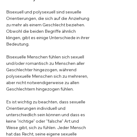
Bisexuell und polysexuell sind sexuelle 
Orientierungen, die sich auf die Anziehung 
zu mehr als einem Geschlecht beziehen. 
Obwohl die beiden Begriffe ähnlich 
klingen, gibt es einige Unterschiede in ihrer 
Bedeutung.
Bisexuelle Menschen fühlen sich sexuell 
und/oder romantisch zu Menschen aller 
Geschlechter hingezogen, während 
polysexuelle Menschen sich zu mehreren, 
aber nicht notwendigerweise zu allen 
Geschlechtern hingezogen fühlen.
Es ist wichtig zu beachten, dass sexuelle 
Orientierungen individuell und 
unterschiedlich sein können und dass es 
keine "richtige" oder "falsche" Art und 
Weise gibt, sich zu fühlen. Jeder Mensch 
hat das Recht, seine eigene sexuelle 