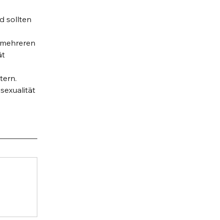
 sollten 
t mehreren 
t 
 
tern.
sexualität 