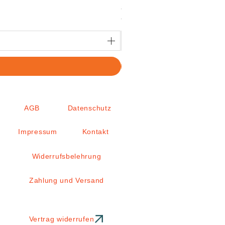
Prix
3,65 €
TVA Incluse
AGB
Datenschutz
Impressum
Kontakt
Widerrufsbelehrung
Zahlung und Versand
Vertrag widerrufen