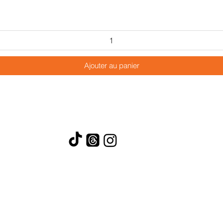
Ajouter au panier
Si vous «cliquez» sur un bouton de réseau social,
vous acceptez d'être redirigé vers un autre site
Web