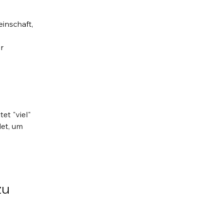
inschaft, 
r 
t "viel" 
et, um 
u 