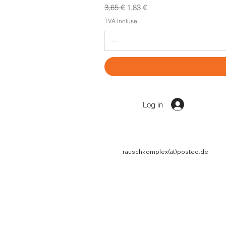
Prix original
Prix promotionnel
3,65 €
1,83 €
TVA Incluse
Log in
rauschkomplex(at)posteo.de