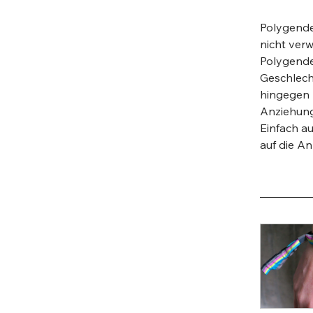
Polygender
nicht ver
Polygender
Geschlecht
hingegen b
Anziehung
Einfach au
auf die A