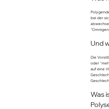
Polygende
bei der si
abwechseln
"Omnigend
Und w
Die Vorsil
oder "meh
auf eine V
Geschlecht
Geschlecht
Was i
Polys