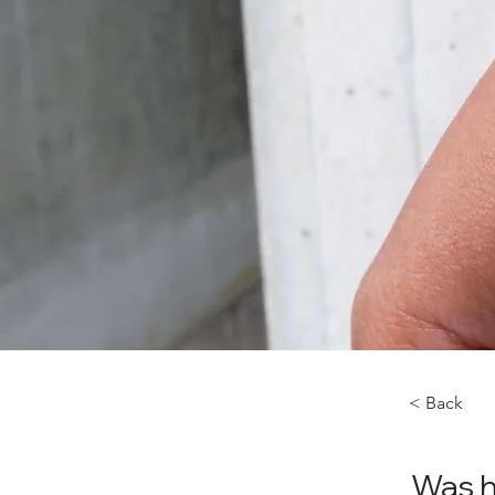
< Back
Was h