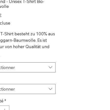
d - Unisex T-Shirt Bio-
olle
Prix
€
cluse
 T-Shirt besteht zu 100% aus
nggarn-Baumwolle. Es ist
nur von hoher Qualität und
 bequem, sondern auch
*
freundlich.
ctionner
 Hinten
 Stanley/Stella
ctionner
 Bio-Ringgarn-Baumwolle
té
*
gewicht: 5.3 oz/yd² (180