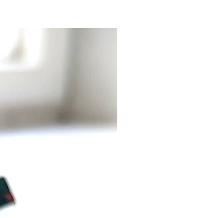
ämmen. Deshalb sind wir
ch dankbar für deine
te Kaufentscheidung!