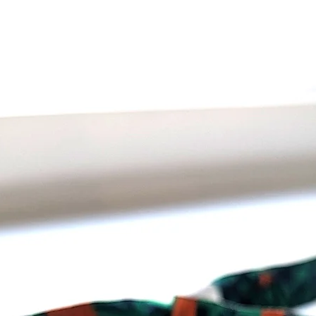
einzud
wirkli
bewuss