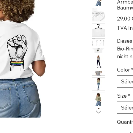
Armban
Baumw
29,00 
TVA In
Dieses
Bio-Ri
nicht 
super
Color
umwelt
Séle
Druck:
Size
*
Marke:
Séle
• 100%
Quanti
• Stoff