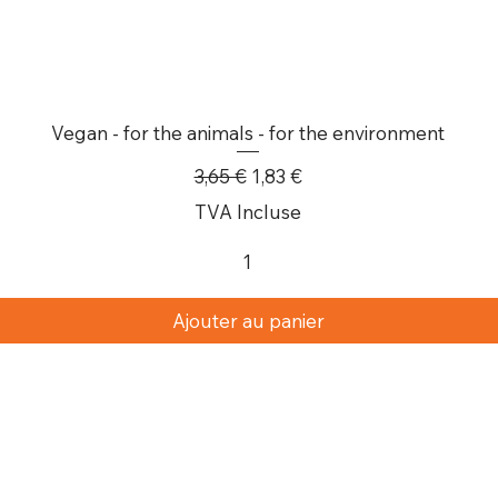
Vegan - for the animals - for the environment
Prix original
Prix promotionnel
3,65 €
1,83 €
TVA Incluse
Ajouter au panier