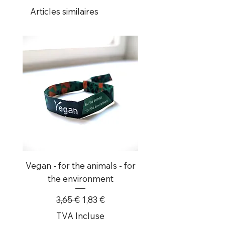
Articles similaires
Vegan - for the animals - for
8x Ich Scheiss Auf N
the environment
Prix original
Prix promotionnel
3,65 €
1,83 €
TVA Incluse