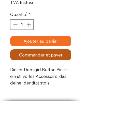
TVA Incluse
Quantité
*
Ajouter au panier
Commander et payer
Dieser Demigirl Button Pin ist 
ein stilvolles Accessoire, das 
deine Identität stolz 
präsentieren kann.Dieser Pin 
ist wasserfest und hat einen 
Durchmesser von 25mm.