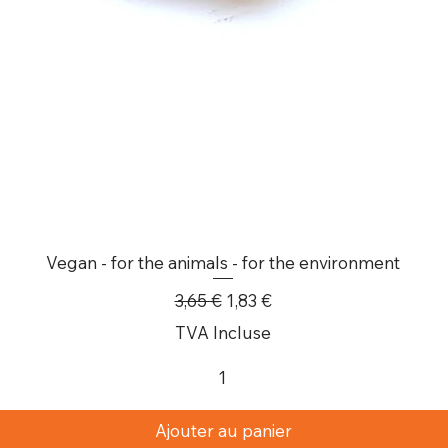
Vegan - for the animals - for the environment
Prix original
Prix promotionnel
3,65 €
1,83 €
TVA Incluse
Ajouter au panier