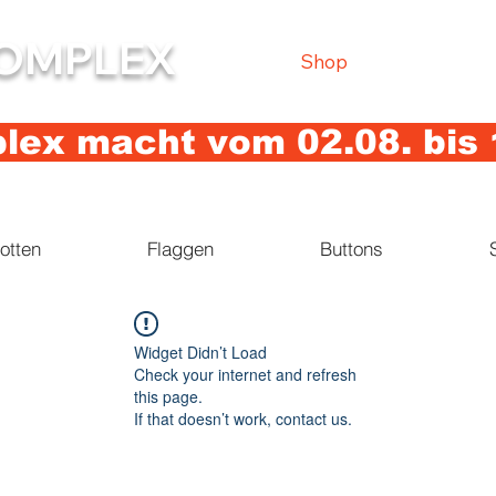
OMPLEX
Shop
ex macht vom 02.08. bis 
otten
Flaggen
Buttons
Widget Didn’t Load
Check your internet and refresh
this page.
If that doesn’t work, contact us.