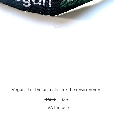
wertge
Vegan - for the animals - for the environment
Prix original
Prix promotionnel
3,65 €
1,83 €
TVA Incluse