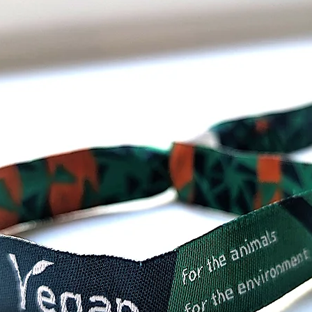
Mensch
Gray As
für di
Geschl
Warum
Unser 
Armban
für Ide
nicht 
Ausdr
Trage 
Vielfal
/ Grau
zeige, 