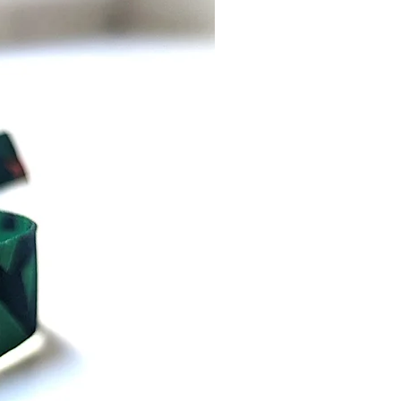
en, die sich als Gray-A /
exual identifizieren. Es steht
e Akzeptanz aller
echtsidentitäten.
 unser Armband?
Gray-A / Grau Asexuell
d ist ein starkes Statement
ntität und Inklusion. Es ist
nur ein Accessoire, sondern
uck deiner Überzeugung.
ein Zeichen für Identität und
t. Bestelle jetzt unser Gray-A
 Asexuell Armband und
dass jede Identität