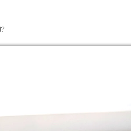
stra
gefe
trag
lang
l?
Rob
Der 
xuelle Orientierung, die durch ein geringes Interesse an s
lt sich um eine Form der Asexualität, die von manchen al
Alu
xueller Orientierung angesehen wird.
gewä
Halt
han
schl
Für di
Gemein
Unser 
Solida