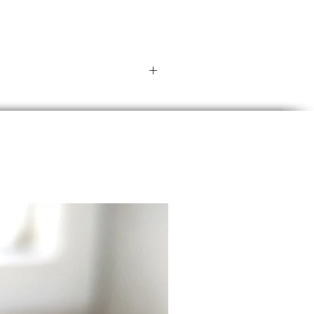
pazierfähigem Polyester
rtigt, das angenehm zu
en ist und gleichzeitig
lebig ist.
uster Aluminiumverschluss:
silberne
exueller Aktivität
s eine Art Zwischenstufe
miniumverschluss
hrleistet einen sicheren
 und ist einfach mit einer
delsüblichen Zange zu
ießen.
e Gray-A / Grau Asexuelle
schaft:
Armband ist ein Zeichen der
rität und Unterstützung für