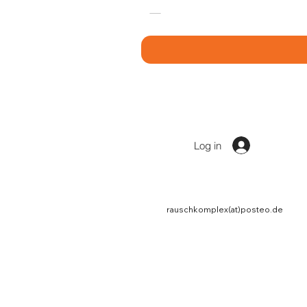
Log in
rauschkomplex(at)posteo.de