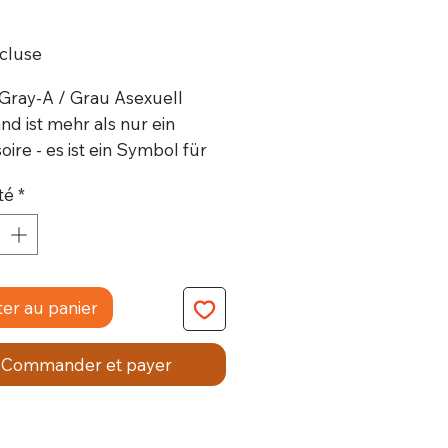
rix
cluse
Gray-A / Grau Asexuell
d ist mehr als nur ein
ire - es ist ein Symbol für
tät und Vielfalt. Das Armband
té
*
t aus hochwertigem
ter und wird mit einem
farbenen
iumverschluss geliefert, der
mband sicher am
ter au panier
lenk hält.
Commander et payer
chaften:
hwertiges Polyester:
Das
band ist aus