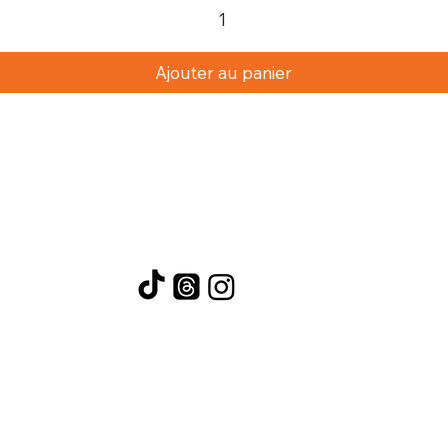
Ajouter au panier
Si vous «cliquez» sur un bouton de réseau social,
vous acceptez d'être redirigé vers un autre site
Web