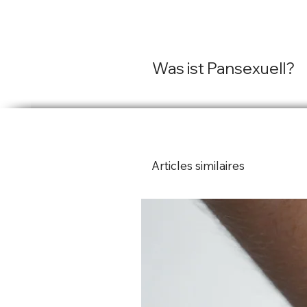
Was ist Pansexuell?
Pansexualität ist eine sexue
jeglicher Geschlechtsidentit
Geschlecht oder eine bestim
Orientierung hingezogen füh
Articles similaires