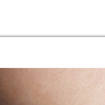
Arm
stra
gefe
und 
Rob
Der
lle Orientierung, die durch eine Anziehung zu Personen j
ät gekennzeichnet ist. Pansexuelle Menschen sind nicht a
gewä
mte Geschlechtsidentität festgelegt und können sich zu
Halt
len.
ein
vers
Dieses
Akzept
pansex
Liebe,
Zeige 