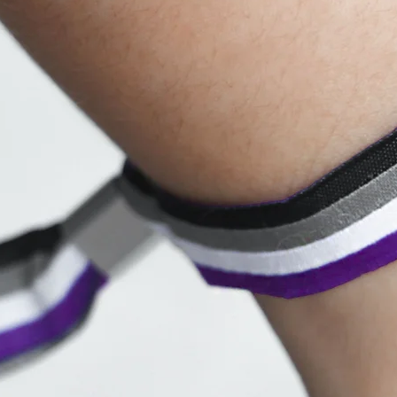
Bestel
Pridea
Bewegu
beding