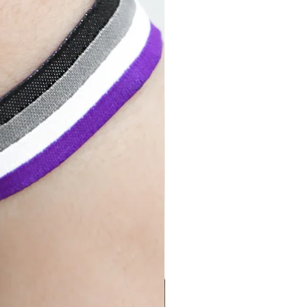
le jetzt unser Pansexuell
rmband und werde Teil der
ng für eine Welt voller
ungsloser Liebe.