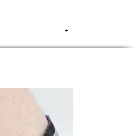
band ist aus
pazierfähigem Stoff
rtigt, angenehm zu tragen
langlebig.
uster Aluminiumverschluss:
 Aluminiumverschluss
eglichen Geschlechts oder
uf ein bestimmtes
hrleistet einen sicheren
 Menschen jeder sexuellen
 und lässt sich leicht mit
er handelsüblichen Zange
chließen.
 Armband steht für die
anz und Sichtbarkeit von
uellen Menschen und ihrer
 die keine Grenzen kennt.
deine Liebe ohne Grenzen.