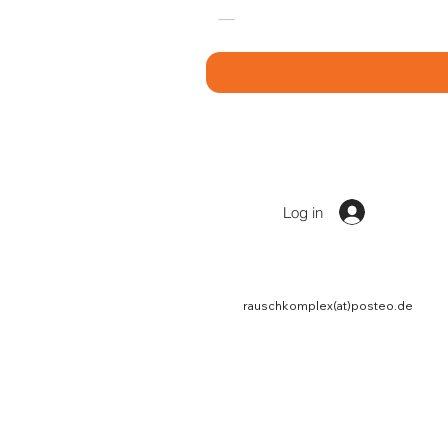
Log in
rauschkomplex(at)posteo.de