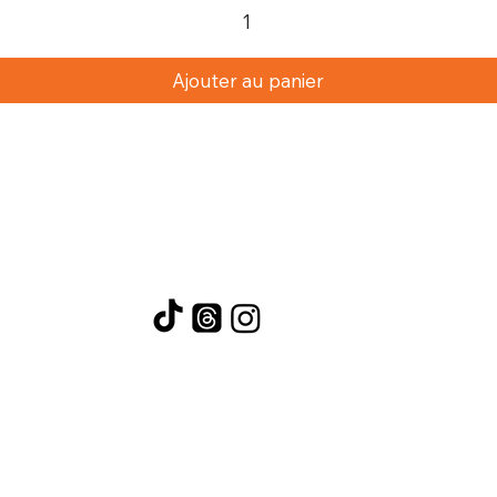
Ajouter au panier
Si vous «cliquez» sur un bouton de réseau social,
vous acceptez d'être redirigé vers un autre site
Web