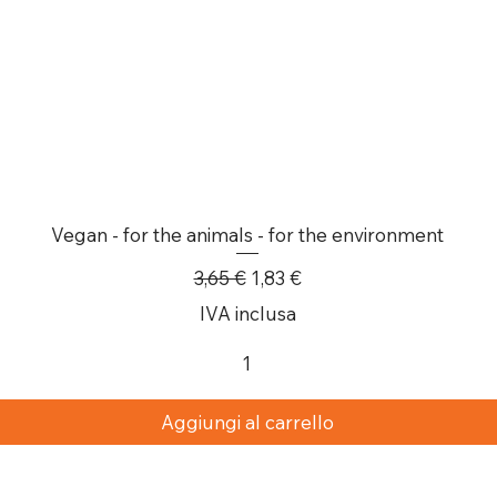
Vegan - for the animals - for the environment
Prezzo regolare
Prezzo scontato
3,65 €
1,83 €
IVA inclusa
Aggiungi al carrello