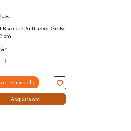
Prezzo
clusa
t Bisexuell-Aufkleber, Größe
,2 cm
tà
*
ngi al carrello
Acquista ora