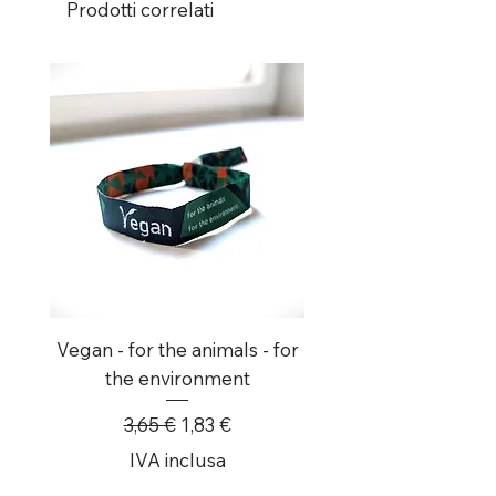
Prodotti correlati
Vegan - for the animals - for
8x Ich Scheiss Auf N
the environment
Prezzo regolare
Prezzo scontato
3,65 €
1,83 €
IVA inclusa