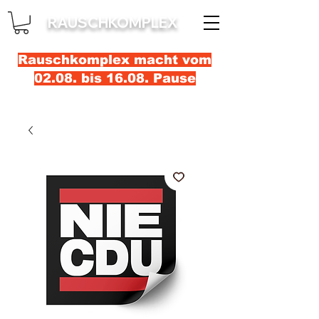
RAUSCHKOMPLEX
Rauschkomplex macht vom
02.08. bis 16.08. Pause