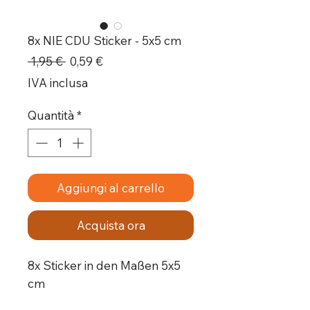
8x NIE CDU Sticker - 5x5 cm
Prezzo
Prezzo
 1,95 € 
0,59 €
regolare
scontato
IVA inclusa
Quantità
*
Aggiungi al carrello
Acquista ora
8x Sticker in den Maßen 5x5
cm