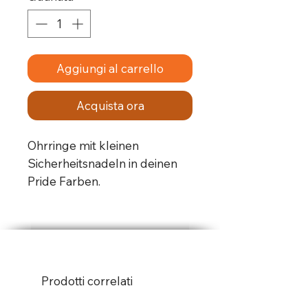
Aggiungi al carrello
Acquista ora
Ohrringe mit kleinen
Sicherheitsnadeln in deinen
Pride Farben.
Die Ohrringe werden teilweise
erst gefertigt, wenn deine
Bestellung reinkommt. Daher
kann der Versand etwas
länger wie gewohnt dauern.
Prodotti correlati
Wenn etwas nicht verfügbar
ist, dann nehmen wir gerne