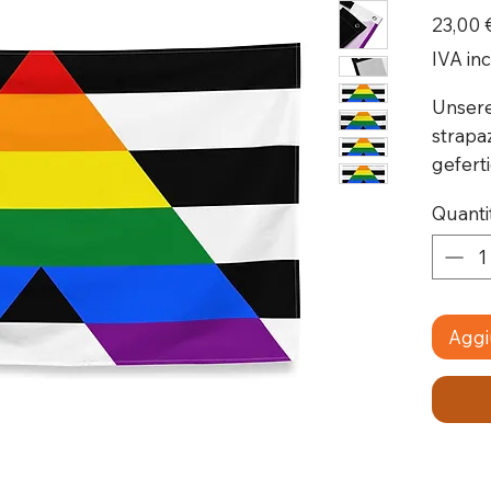
23,00 
IVA in
Unsere
strapa
geferti
Druck,
Quanti
einfac
x90 c
Materi
% aus 
Aggiu
wetter
Strick
Gewebe
Haptik