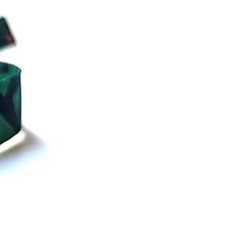
senösen: Mit den zwei 
sen kannst du die Fahne 
mlos an einer Fahnenstange 
inem Mast befestigen.
 Fahnen werden auf 
e gefertigt, daher kann die 
dzeit etwas länger dauern. 
ten um dein Verständnis für 
ätzliche Wartezeit, und 
ern dir, dass wir unser 
 tun, um die Fahne so 
l wie möglich zu versenden.