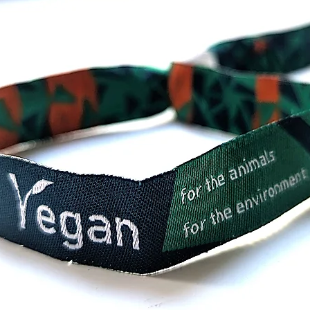
Zwei Ei
Eisenö
proble
oder e
Unsere
Anfrag
Versan
Wir bit
die zus
versich
Bestes
schnel