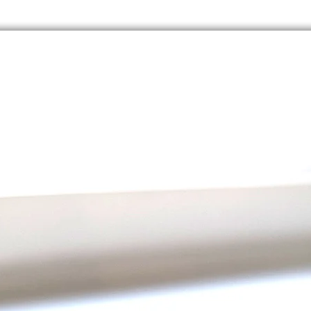
Leicht
Stoffg
die Fah
handh
Einseit
regenb
schönes
gedruc
sichtbar
Leere 
Fahne i
und or
verleih