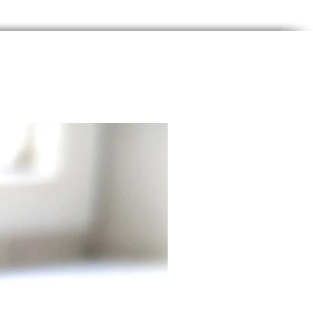
es Gewicht: Mit einem 
ewicht von nur 150 g/m² ist 
ne leicht und einfach zu 
aben.
iger Druck: Die 
ogenfarbene Fahne hat ein 
 Design, das auf einer Seite 
kt ist und somit klar und 
 ist.
Rückseite: Die Rückseite der 
st leer, was ihr ein sauberes 
dentliches Aussehen 
t.