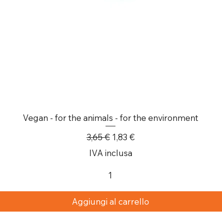
Vegan - for the animals - for the environment
Prezzo regolare
Prezzo scontato
3,65 €
1,83 €
IVA inclusa
Aggiungi al carrello