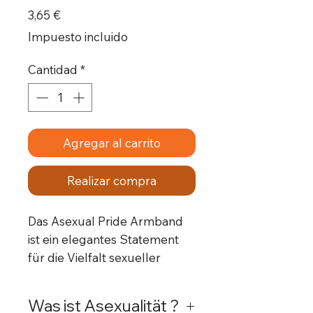
Precio
3,65 €
Impuesto incluido
Cantidad
*
Agregar al carrito
Realizar compra
Das Asexual Pride Armband
ist ein elegantes Statement
für die Vielfalt sexueller
Orientierungen. Dieses
Armband aus
Was ist Asexualität ?
strapazierfähigem Stoff und