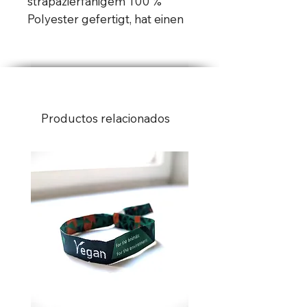
strapazierfähigem 100 % 
Polyester gefertigt, hat einen 
einseitigen Druck, zwei 
Eisenösen zur einfachen 
Befestigung. Maße: 150 x90 
cm
Productos relacionados
Material: Die Fahne besteht zu 
100 % aus Polyester, was sie 
robust und wetterbeständig 
macht.
Strickgewebe: Das gestrickte 
Gewebe sorgt für eine 
angenehme Haptik und eine 
gute Qualität.
Leichtes Gewicht: Mit einem 