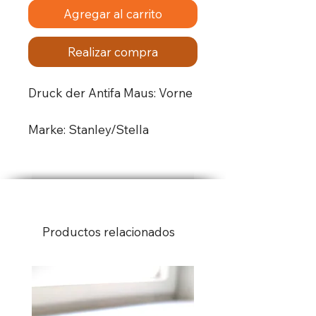
Agregar al carrito
Realizar compra
Druck der Antifa Maus: Vorne
Marke: Stanley/Stella
- 100% Bio-Ringgarn-
Baumwolle
- Gewicht: 5,3 oz/yd² (180
g/m²)
Productos relacionados
- Einlagiger Jersey
- Mittlere Passform
- Angesetzte Ärmel
- 1 × 1 Rippstrick am Kragen
- Breite Doppelnähte an