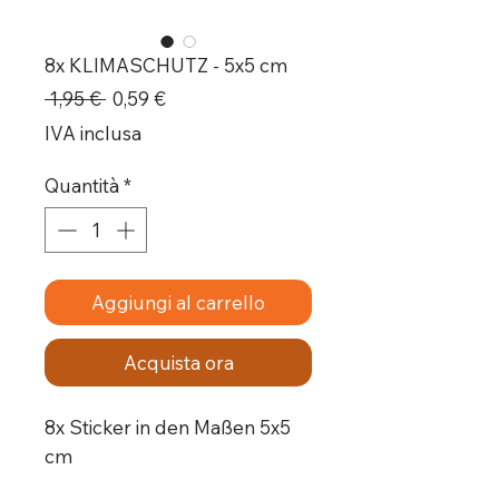
8x KLIMASCHUTZ - 5x5 cm
Prezzo
Prezzo
 1,95 € 
0,59 €
regolare
scontato
IVA inclusa
Quantità
*
Aggiungi al carrello
Acquista ora
8x Sticker in den Maßen 5x5
cm