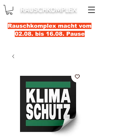
RAUSCHKOMPLEX
Rauschkomplex macht vom
02.08. bis 16.08. Pause