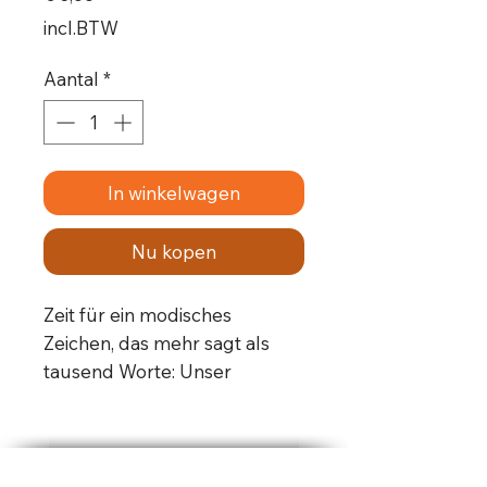
incl.BTW
Aantal
*
In winkelwagen
Nu kopen
Zeit für ein modisches
Zeichen, das mehr sagt als
tausend Worte: Unser
Armband ist nicht nur ein
stylisches Accessoire, sondern
auch ein klares Statement
gegen respektloses