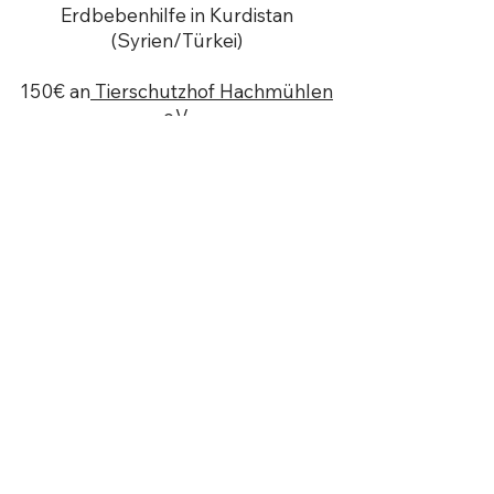
Erdbebenhilfe in Kurdistan
(Syrien/Türkei)
150€ an
Tierschutzhof Hachmüh
len
e.V.
Tier-Hospiz und Altenheim für
Kaninchen, Nager, Katzen, Hunde,
Hühner und Ponys
2024
350€ an
Rote Hilfe
Solidaritätsorganisation, die politisch
Verfolgte unterstützt
350€ an
HateAid
Beratung und Unterstützung von
Betroffenen von Online-Hassrede
und Hasskommentare