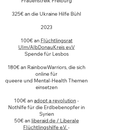
Frauenstreik Freiburg
325€ an die Ukraine Hilfe Bühl
2023
100€ an
Flüchtlingsrat
Ulm/AlbDonauKreis ev.V
Spende für Lesbos
180€ an
RainbowWarriors
, die sich
online für
queere und Mental-Health Themen
einsetzen
100€ an
adopt a revolution
-
Nothilfe für die Erdbebenopfer in
Syrien
50€ an
liberaid.de / Liberale
Flüchtlingshilfe e.V.
-