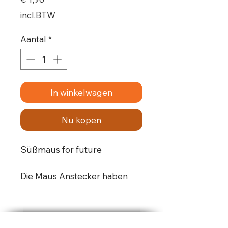
incl.BTW
Aantal
*
In winkelwagen
Nu kopen
Süßmaus for future
Die Maus Anstecker haben
einen Durchmesser von 25
mm.