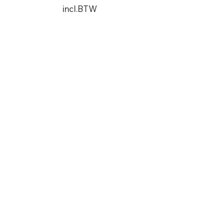
incl.BTW
In winkelwagen
AGB
Kontakt
Datenschutz
Impressum
Widerrufsbelehrung
Zahlung und Versand