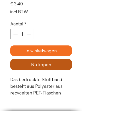
Prijs
€ 3,40
incl.BTW
Aantal
*
In winkelwagen
Nu kopen
Das bedruckte Stoffband
besteht aus Polyester aus
recycelten PET-Flaschen
.
Der Verschluss besteht aus
einem
Aluminiumverschluss
,
der nachträglich mit einer