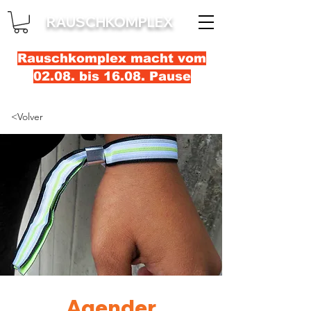
RAUSCHKOMPLEX
Rauschkomplex macht vom
02.08. bis 16.08. Pause
<Volver
Agender