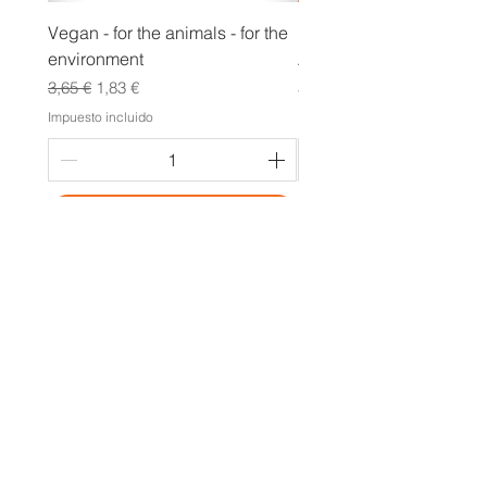
Vegan - for the animals - for the
Regenbogen POC inklu
environment
Armband
Precio
Precio de oferta
Precio
3,65 €
1,83 €
3,65 €
Impuesto incluido
Impuesto incluido
Agregar al carrito