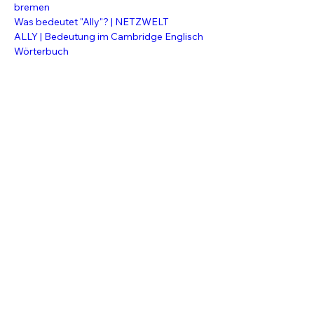
bremen
Was bedeutet "Ally"? | NETZWELT
ALLY | Bedeutung im Cambridge Englisch 
Wörterbuch
<Volver
Vegan - for the animals - for the
Regenbogen POC inklu