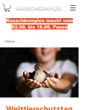
RAUSCHKOMPLEX
Rauschkomplex macht vom
02.08. bis 16.08. Pause
<Volver
Welttierschutztag