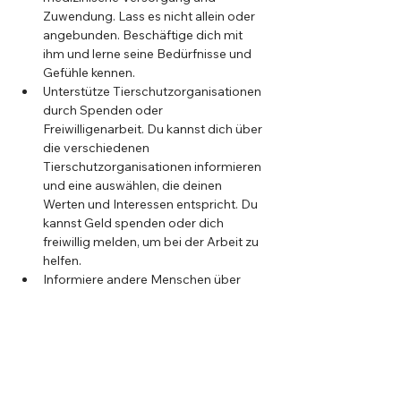
Zuwendung. Lass es nicht allein oder 
angebunden. Beschäftige dich mit 
ihm und lerne seine Bedürfnisse und 
Gefühle kennen.
Unterstütze Tierschutzorganisationen 
durch Spenden oder 
Freiwilligenarbeit. Du kannst dich über 
die verschiedenen 
Tierschutzorganisationen informieren 
und eine auswählen, die deinen 
Werten und Interessen entspricht. Du 
kannst Geld spenden oder dich 
freiwillig melden, um bei der Arbeit zu 
helfen.
Informiere andere Menschen über 
Tierschutz und schärfe ihr 
Bewusstsein. Du kannst deine Familie, 
Freunde, Kollegen oder andere 
Menschen in deinem Umfeld über 
Tierschutz informieren und ihnen 
zeigen, wie sie sich engagieren 