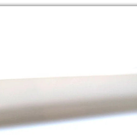
Die Dis
Flagge,
Stolz 
Behind
wurde 
Schrift
Lähmu
überar
mit S
zugäng
Die Fl
schwar
Wut un
und di
symbol
mit Be