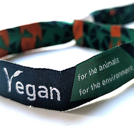
haben¹
stehen
Behin
- Rot s
Behind
- Orang
Behind
- Gelb 
Behind
- Grün 
Sinnes
- Blau 
Beeint
Die St
angeor