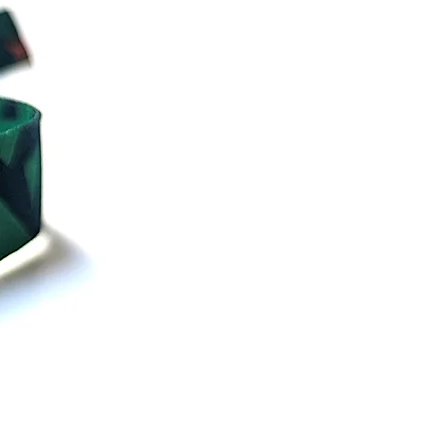
. Die fünf farbigen Streifen
 für verschiedene Arten von
derungen:
teht für physische
erungen¹.
e steht für nicht sichtbare
erungen¹.
steht für geistige
erungen¹.
steht für
behinderungen¹.
steht für kognitive
rächtigungen¹.
reifen sind diagonal
dnet, um zu zeigen, wie