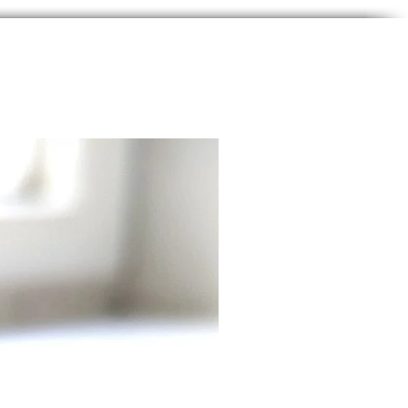
ability Pride Flag ist eine
 die die Vielfalt und den
von Menschen mit
erungen symbolisiert. Sie
von Ann Magill, einer
stellerin mit zerebraler
ng, entworfen und 2021
beitet, um sie für Menschen
ehbehinderungen
licher zu machen¹².
agge hat einen verblassten
zen Hintergrund, der die
d Trauer über die Eugenik
e Vernachlässigung
isiert, mit denen Menschen
hinderungen zu kämpfen