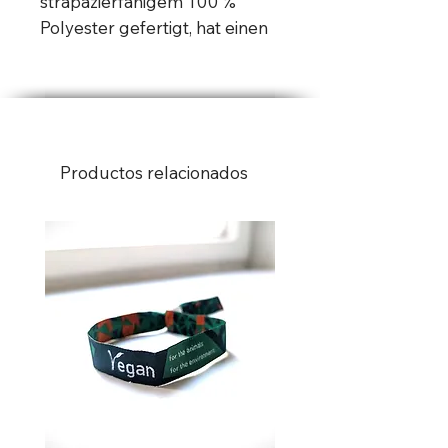
strapazierfähigem 100 % 
Polyester gefertigt, hat einen 
einseitigen Druck, zwei 
Eisenösen zur einfachen 
Befestigung. Maße: 150 x90 
cm
Productos relacionados
Material: Die Fahne besteht zu 
100 % aus Polyester, was sie 
robust und wetterbeständig 
macht.
Strickgewebe: Das gestrickte 
Gewebe sorgt für eine 
angenehme Haptik und eine 
gute Qualität.
Leichtes Gewicht: Mit einem 