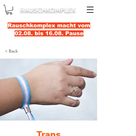
RAUSCHKOMPLEX
Rauschkomplex macht vom
02.08. bis 16.08. Pause
< Back
Trans