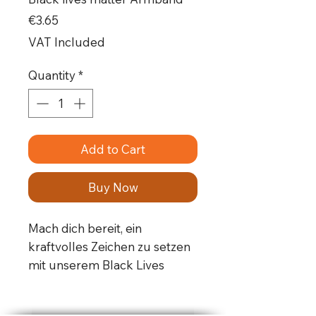
Price
€3.65
VAT Included
Quantity
*
Add to Cart
Buy Now
Mach dich bereit, ein
kraftvolles Zeichen zu setzen
mit unserem Black Lives
Matter Armband. Es ist mehr
als nur ein schickes