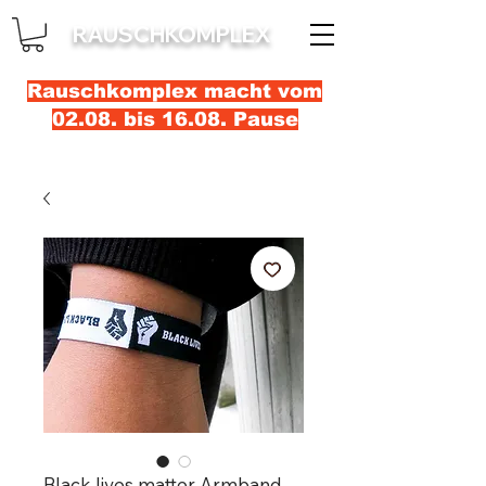
RAUSCHKOMPLEX
Rauschkomplex macht vom
02.08. bis 16.08. Pause
Black lives matter Armband