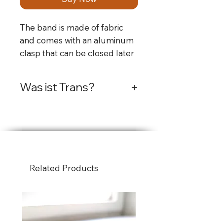
The band is made of fabric
and comes with an aluminum
clasp that can be closed later
with pliers, like a classic
festival band.
Was ist Trans?
Trans-Personen sind
Menschen, deren
Geschlechtsidentität nicht mit
dem Geschlecht
übereinstimmt, das ihnen bei
Related Products
der Geburt zugewiesen
wurde. Sie können sich mit
einem anderen als dem ihnen
zugewiesenen Geschlecht
identifizieren und eine