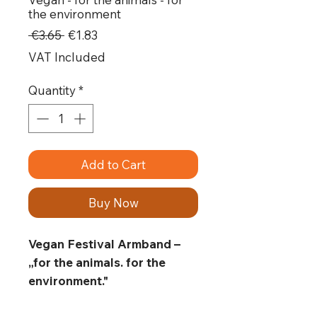
the environment
Regular
Sale
 €3.65 
€1.83
Price
Price
VAT Included
Quantity
*
Add to Cart
Buy Now
Vegan Festival Armband –
„for the animals. for the
environment."
Trag deine Werte am