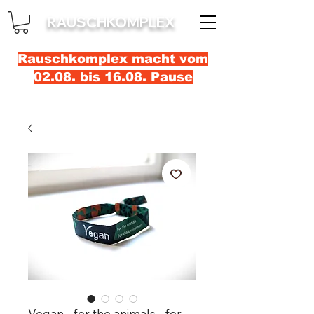
RAUSCHKOMPLEX
Rauschkomplex macht vom
02.08. bis 16.08. Pause
Vegan - for the animals - for