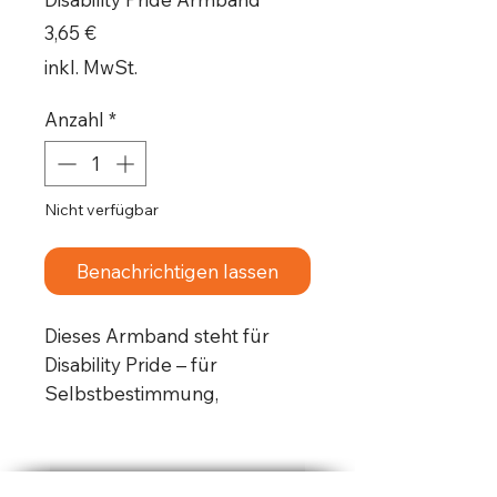
Preis
3,65 €
inkl. MwSt.
Anzahl
*
Nicht verfügbar
Benachrichtigen lassen
Dieses Armband steht für
Disability Pride – für
Selbstbestimmung,
Sichtbarkeit und gegen
Ableismus.
Es setzt ein klares Zeichen: