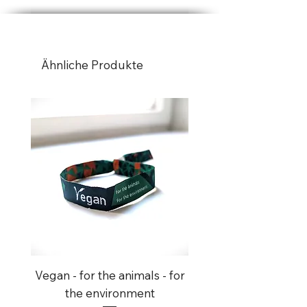
geeignet: Wasserfest mit UV
Schutz.
Ähnliche Produkte
Vegan - for the animals - for
8x Ich Scheiss Auf N
the environment