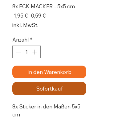
8x FCK MACKER - 5x5 cm
Standardpreis
Sale-
 1,95 € 
0,59 €
Preis
inkl. MwSt.
Anzahl
*
In den Warenkorb
Sofortkauf
8x Sticker in den Maßen 5x5
cm
Die Sticker sind Outdoor