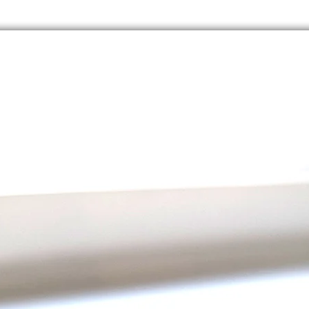
Komfor
Stoff i
vergiss
wenn 
hereinf
Sicher
silber
so schi
stiehlt
brauch
eine e
Mehr a
Dieses
Five f
MLM-Ge