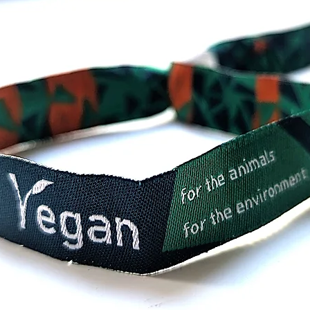
das du
Sei du
Zeig d
Homose
du bis
ausgez
Bist d
dein He
öffnen
dein G
ist nic
ein Ab