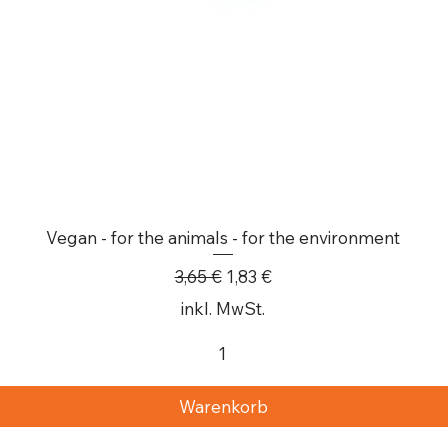
Vegan - for the animals - for the environment
Standardpreis
Sale-Preis
3,65 €
1,83 €
inkl. MwSt.
Warenkorb