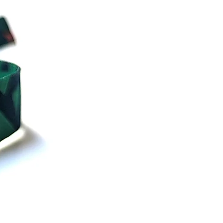
 tragen kannst!
 selbst, aber mit Extra-Flair:
er Welt mit dem
xuell Pride Armband, wer
t – und dass du einen
eichneten Geschmack hast.
u bereit, deinen Arm (und
rz) für Liebe und Vielfalt zu
? Leg jetzt los und bestell
ay MLM | Pridearmband. Es
ht nur ein Armband – es ist
zeichen des Stolzes!