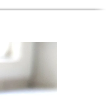
t trifft auf Klasse:
Der
st so gemütlich, dass du
t, dass du ihn trägst – außer
die Komplimente
lattern!
heitsschloss Deluxe:
Der
ne Aluminiumverschluss ist
ck, dass er fast die Show
. Fast. Und keine Sorge, du
st keinen Tresorknacker,
infache Zange tut's auch.
ls ein Mode-Statement:
 Armband ist wie ein High-
ür alle in der homosexuellen
meinschaft. Ein High-Five,