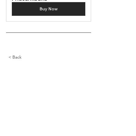
Buy Now
< Back