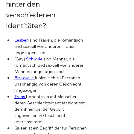
hinter den 
verschiedenen 
Identitäten?
Lesben 
sind Frauen, die romantisch 
und sexuell von anderen Frauen 
angezogen sind. 
(Gay) 
Schwule 
sind Männer, die 
romantisch und sexuell von anderen 
Männern angezogen sind. 
Bisexuelle 
fühlen sich zu Personen 
unabhängig von deren Geschlecht 
hingezogen. 
Trans 
bezieht sich auf Menschen, 
deren Geschlechtsidentität nicht mit 
dem ihnen bei der Geburt 
zugewiesenen Geschlecht 
übereinstimmt. 
Queer ist ein Begriff, der für Personen 