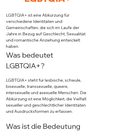
LGBTQIA+ ist eine Abkürzung für 
verschiedene Identitäten und 
Gemeinschaften, die sich im Laufe der 
Jahre in Bezug auf Geschlecht, Sexualität 
und romantische Anziehung entwickelt 
haben.
Was bedeutet 
LGBTQIA+?
LGBTQIA+ steht für lesbische, schwule, 
bisexuelle, transsexuelle, queere, 
intersexuelle und asexuelle Menschen. Die 
Abkürzung ist eine Möglichkeit, die Vielfalt 
sexueller und geschlechtlicher Identitäten 
und Ausdrucksformen zu erfassen.
Was ist die Bedeutung 