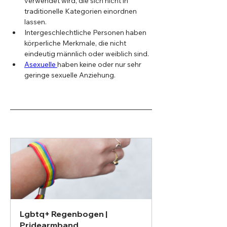
verwendet wird, die sich nicht in 
traditionelle Kategorien einordnen 
lassen. 
Intergeschlechtliche Personen haben 
körperliche Merkmale, die nicht 
eindeutig männlich oder weiblich sind. 
Asexuelle 
haben keine oder nur sehr 
geringe sexuelle Anziehung.
Lgbtq+ Regenbogen | 
Pridearmband