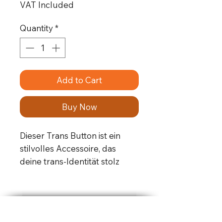
VAT Included
Quantity
*
Add to Cart
Buy Now
Dieser Trans Button ist ein
stilvolles Accessoire, das
deine trans-Identität stolz
präsentieren kann. Dieser
Button Pin ist aus
hochwertigem Metall
gefertigt und hat einen