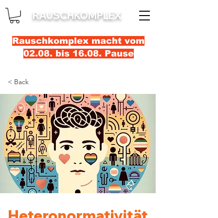
RAUSCHKOMPLEX
Rauschkomplex macht vom
02.08. bis 16.08. Pause
< Back
Heteronormativität