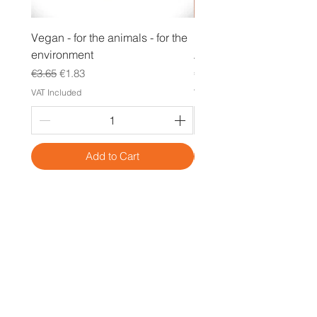
Vegan - for the animals - for the
Regenbogen POC inklu
environment
Armband
Regular Price
Sale Price
Price
€3.65
€1.83
€3.65
VAT Included
VAT Included
Add to Cart